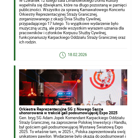
W czwartek 12 lutego sala Limanowskiego Domu Kultury
wypełniła się dźwiękami, które na długo pozostaną w pamięci
publiczności. Wszystko za sprawą Karnawałowego Koncertu
Orkiestry Reprezentacyjnej Straży Granicznej,
zorganizowanego z okazji Dnia Służby Cywilnej,
przypadającego 17 lutego. To wyjątkowe wydarzenie było
muzyczną ucztą, ale przede wszystkim wyrazem uznania dla
pracowników i członków Korpusu Służby Cywilnej,
funkcjonariuszy Karpackiego Oddziału Straży Granicznej oraz
ich rodzin.
18.02.2026
Orkiestra Reprezentacyjna SG z Nowego Sącza
uhonorowana w trakcie gali podsumowującej Expo 2025
Gen. bryg SG Adam Jopek Komendant Karpackiego Oddziału
Straży Granicznej, na zaproszenie Polskiej Inwestycji i Handlu,
był gościem gali podsumowującej Wystawę Światową Expo
2025. To właśnie tam, w 2025 r., Polska zaprezentowała swój
unikatowy pawilon. Wydarzenie było okazją do podsumowań i