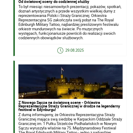
Od światowej sceny do codziennej służby
To był miesiąc niesamowitych prezentacji, pokazów, spotkań,
doznań artystycznych a przede wszystkim wielkiej dumy z
reprezentowania Polski i Straży Granicznej. Orkiestra
Reprezentacyjna SG zakończyła swój pobyt na The Royal
Edinburgh Military Tattoo, najbardziej prestiżowym festiwalu
orkiestr mundurowych na świecie. Po muzycznych
występach, funkcjonariusze powrócili do realizacji swoich
codziennych obowiązków służbowych.
29.08.2025
Z Nowego Sącza na światową scenę - Orkiestra
Reprezentacyjna Straży Granicznej w drodze na legendarny
festiwal w Edynburgu!
Z dumą informujemy, że Orkiestra Reprezentacyjna Straży
Granicznej mająca swą siedzibę w Karpackim Oddziale Straży
Granicznej im. 1 Pułku Strzelców Podhalańskich w Nowym
Sączu wyruszyła właśnie na 75. Międzynarodowy Festiwal
The Royal Edinburgh Military Tattoo - jedno z najbardziej