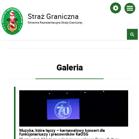
Straż Graniczna
Orkiestra Reprezentacyjna Straży Granicznej
Galeria
Muzyka, która łączy – karnawałowy koncert dla
funkcjonariuszy i pracowników KaOSG