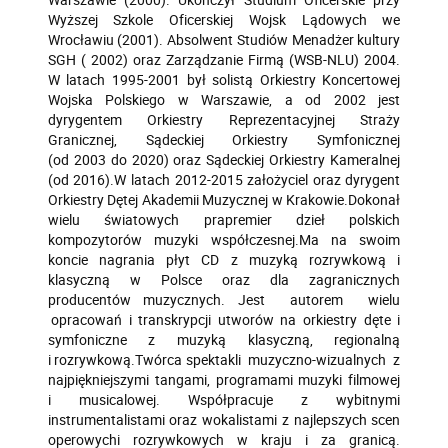
Wyższej Szkole Oficerskiej Wojsk Lądowych we
Wrocławiu (2001). Absolwent Studiów Menadżer kultury
SGH ( 2002) oraz Zarządzanie Firmą (WSB-NLU) 2004.
W latach 1995-2001 był solistą Orkiestry Koncertowej
Wojska Polskiego w Warszawie, a od 2002 jest
dyrygentem Orkiestry Reprezentacyjnej Straży
Granicznej, Sądeckiej Orkiestry Symfonicznej
(od 2003 do 2020) oraz Sądeckiej Orkiestry Kameralnej
(od 2016).W latach 2012-2015 założyciel oraz dyrygent
Orkiestry Dętej Akademii Muzycznej w Krakowie.
Dokonał
wielu światowych prapremier dzieł polskich
kompozytorów muzyki współczesnej.
Ma na swoim
koncie nagrania płyt CD z muzyką rozrywkową i
klasyczną w Polsce oraz
dla zagranicznych
producentów muzycznych. Jest autorem wielu
opracowań i transkrypcji utworów
na orkiestry dęte i
symfoniczne z muzyką klasyczną, regionalną
i rozrywkową.Twórca spektakli muzyczno-wizualnych z
najpiękniejszymi tangami, programami muzyki filmowej
i musicalowej. Współpracuje z wybitnymi
instrumentalistami oraz wokalistami z najlepszych scen
operowych
i rozrywkowych w kraju i za granicą.