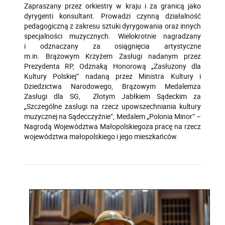
Zapraszany przez orkiestry w kraju i za granicą jako
dyrygent
i konsultant. Prowadzi czynną działalność
pedagogiczną z zakresu sztuki dyrygowania oraz innych
specjalności muzycznych. Wielokrotnie nagradzany
i odznaczany za osiągnięcia artystyczne
m.in. Brązowym Krzyżem Zasługi nadanym przez
Prezydenta RP, Odznaką Honorową „Zasłużony dla
Kultury Polskiej” nadaną przez Ministra Kultury i
Dziedzictwa Narodowego, Brązowym Medalem
za
Zasługi dla SG, Złotym Jabłkiem Sądeckim za
„Szczególne zasługi na rzecz upowszechniania kultury
muzycznej na Sądecczyźnie”, Medalem „Polonia Minor” –
Nagrodą Województwa Małopolskiego
za pracę na rzecz
województwa małopolskiego i jego mieszkańców.