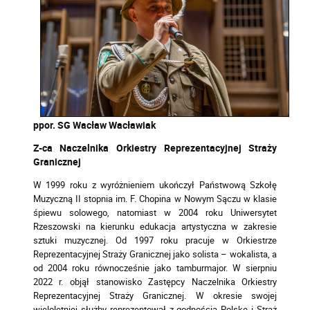
ppor. SG Wacław Wacławiak
Z-ca Naczelnika Orkiestry Reprezentacyjnej Straży
Granicznej
W 1999 roku z wyróżnieniem ukończył Państwową Szkołę
Muzyczną II stopnia im. F. Chopina w Nowym Sączu w klasie
śpiewu solowego, natomiast w 2004 roku Uniwersytet
Rzeszowski na kierunku edukacja artystyczna w zakresie
sztuki muzycznej. Od 1997 roku pracuje w Orkiestrze
Reprezentacyjnej Straży Granicznej jako solista – wokalista, a
od 2004 roku równocześnie jako tamburmajor. W sierpniu
2022 r. objął stanowisko Zastępcy Naczelnika Orkiestry
Reprezentacyjnej Straży Granicznej. W okresie swojej
wieloletniej służby reprezentował z godnością Polskę i Straż